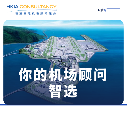
EN
繁
简
你的机场顾问
智选